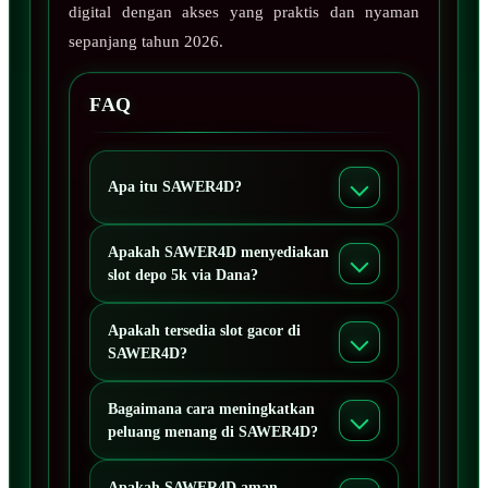
digital dengan akses yang praktis dan nyaman
sepanjang tahun 2026.
FAQ
Apa itu SAWER4D?
Apakah SAWER4D menyediakan
slot depo 5k via Dana?
Apakah tersedia slot gacor di
SAWER4D?
Bagaimana cara meningkatkan
peluang menang di SAWER4D?
Apakah SAWER4D aman