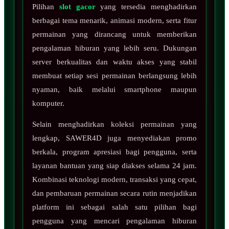
Pilihan
slot gacor
yang tersedia menghadirkan
berbagai tema menarik, animasi modern, serta fitur
permainan yang dirancang untuk memberikan
pengalaman hiburan yang lebih seru. Dukungan
server berkualitas dan waktu akses yang stabil
membuat setiap sesi permainan berlangsung lebih
nyaman, baik melalui smartphone maupun
komputer.
Selain menghadirkan koleksi permainan yang
lengkap, SAWER4D juga menyediakan promo
berkala, program apresiasi bagi pengguna, serta
layanan bantuan yang siap diakses selama 24 jam.
Kombinasi teknologi modern, transaksi yang cepat,
dan pembaruan permainan secara rutin menjadikan
platform ini sebagai salah satu pilihan bagi
pengguna yang mencari pengalaman hiburan