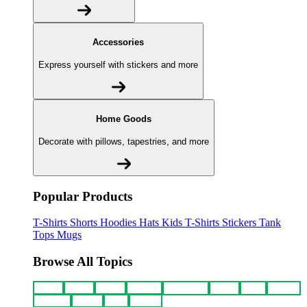
Accessories
Express yourself with stickers and more
Home Goods
Decorate with pillows, tapestries, and more
Popular Products
T-Shirts
Shorts
Hoodies
Hats
Kids T-Shirts
Stickers
Tank
Tops
Mugs
Browse All Topics
funny
music
anime
movies
television
sports
sci-fi
vintage
animals
drinks
food
politics