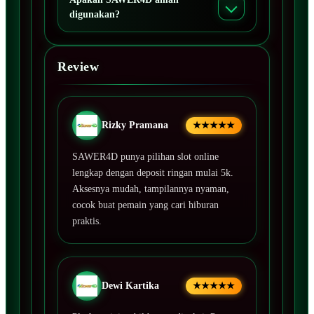
digunakan?
Review
Rizky Pramana
★★★★★
SAWER4D punya pilihan slot online
lengkap dengan deposit ringan mulai 5k.
Aksesnya mudah, tampilannya nyaman,
cocok buat pemain yang cari hiburan
praktis.
Dewi Kartika
★★★★★