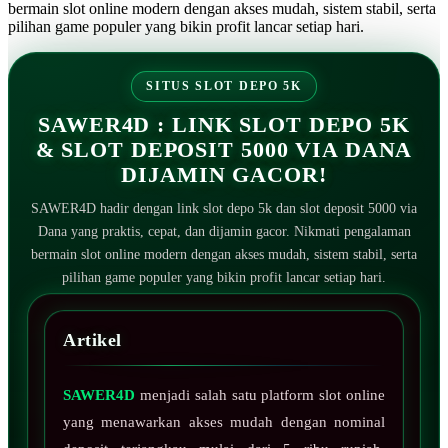
bermain slot online modern dengan akses mudah, sistem stabil, serta
pilihan game populer yang bikin profit lancar setiap hari.
SITUS SLOT DEPO 5K
SAWER4D : LINK SLOT DEPO 5K
& SLOT DEPOSIT 5000 VIA DANA
DIJAMIN GACOR!
SAWER4D hadir dengan link slot depo 5k dan slot deposit 5000 via
Dana yang praktis, cepat, dan dijamin gacor. Nikmati pengalaman
bermain slot online modern dengan akses mudah, sistem stabil, serta
pilihan game populer yang bikin profit lancar setiap hari.
Artikel
SAWER4D
menjadi salah satu platform slot online
yang menawarkan akses mudah dengan nominal