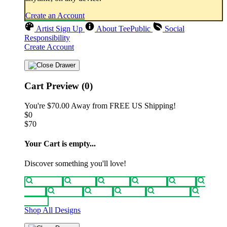
Create an Account
Artist Sign Up
About TeePublic
Social
Responsibility
Create Account
Cart Preview (0)
You're
$70.00
Away from
FREE US Shipping!
$0
$70
Your Cart is empty...
Discover something you'll love!
animals
anime
drinks
fantasy
food
funny
movies
sci-fi
sports
television
vintage
Shop All Designs