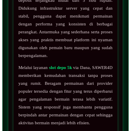
deposit terjangkau mulai dari 5 ribu rupiah.
Didukung infrastruktur server yang cepat dan
stabil, pengguna dapat menikmati permainan
dengan performa yang konsisten di berbagai
perangkat. Antarmuka yang sederhana serta proses
akses yang praktis membuat platform ini nyaman
digunakan oleh pemain baru maupun yang sudah
berpengalaman.
Melalui layanan
slot depo 5k
via Dana, SAWER4D
memberikan kemudahan transaksi tanpa proses
yang rumit. Beragam permainan dari provider
populer tersedia dengan fitur yang terus diperbarui
agar pengalaman bermain terasa lebih variatif.
Sistem yang responsif juga membantu pengguna
berpindah antar permainan dengan cepat sehingga
aktivitas bermain menjadi lebih efisien.