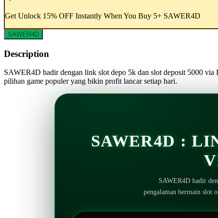
Get
Unlock 15%
OFF Instantly When You Buy
5+ SAWER4D
SAWER4D
Description
SAWER4D hadir dengan link slot depo 5k dan slot deposit 5000 via Da
pilihan game populer yang bikin profit lancar setiap hari.
SAWER4D : LI
V
SAWER4D hadir dengan
pengalaman bermain slot on