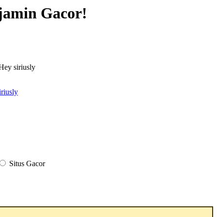
jamin Gacor!
Situs Gacor