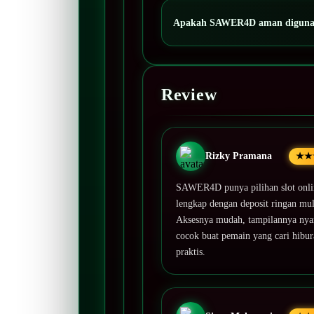
Apakah SAWER4D aman digun
Review
Rizky Pramana
★★
SAWER4D punya pilihan slot onli
lengkap dengan deposit ringan mul
Aksesnya mudah, tampilannya ny
cocok buat pemain yang cari hibu
praktis.