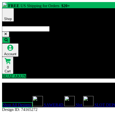
FREE
US Shipping for Orders
$20+
Shop
Account
0
Cart
BUAT AKUN
Explore Categories
Popular Products
Shop All Designs
SAWER4D
Slot
SLOT DEP
Design ID: 74165272