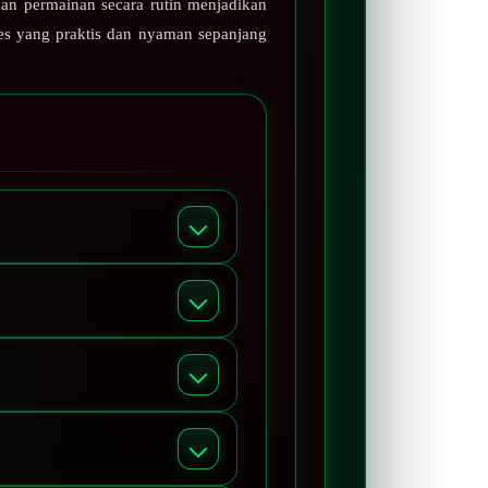
uan permainan secara rutin menjadikan
ses yang praktis dan nyaman sepanjang