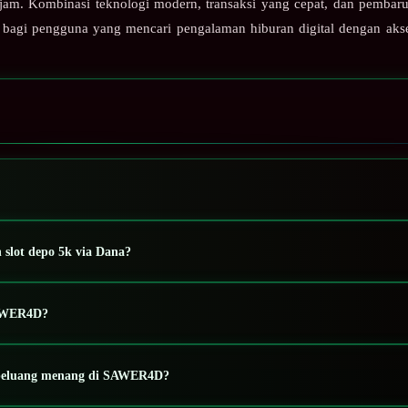
jam. Kombinasi teknologi modern, transaksi yang cepat, dan pembar
han bagi pengguna yang mencari pengalaman hiburan digital dengan ak
lot depo 5k via Dana?
SAWER4D?
peluang menang di SAWER4D?