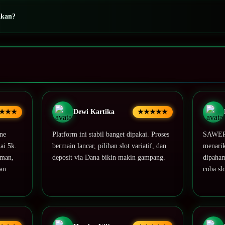
akan?
★★★
Dewi Kartika
★★★★★
ne
Platform ini stabil banget dipakai. Proses
SAWER4
ai 5k.
bermain lancar, pilihan slot variatif, dan
menarik
aman,
deposit via Dana bikin makin gampang.
dipaham
ran
coba sl