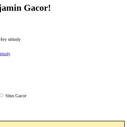
jamin Gacor!
Situs Gacor