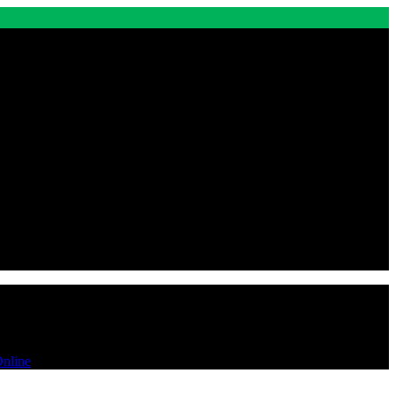
Online