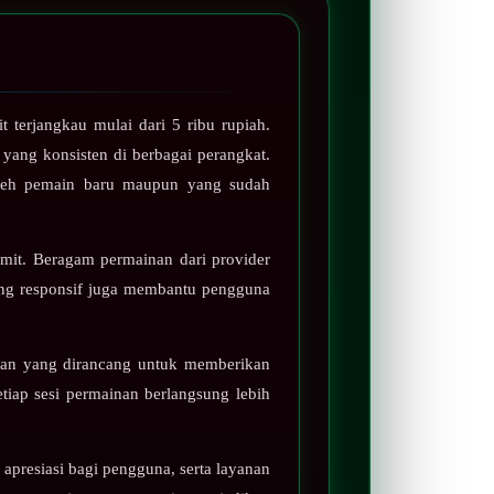
terjangkau mulai dari 5 ribu rupiah.
yang konsisten di berbagai perangkat.
oleh pemain baru maupun yang sudah
it. Beragam permainan dari provider
 yang responsif juga membantu pengguna
inan yang dirancang untuk memberikan
tiap sesi permainan berlangsung lebih
presiasi bagi pengguna, serta layanan