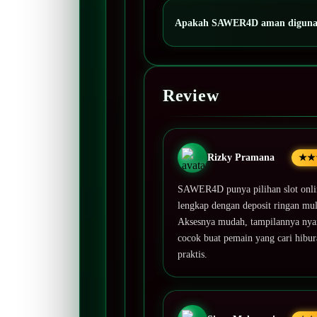
Apakah SAWER4D aman digun
Review
Rizky Pramana
★★
SAWER4D punya pilihan slot onli
lengkap dengan deposit ringan mul
Aksesnya mudah, tampilannya ny
cocok buat pemain yang cari hibu
praktis.