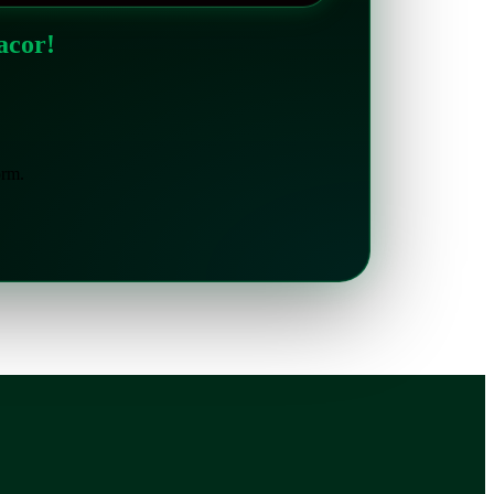
acor!
orm.