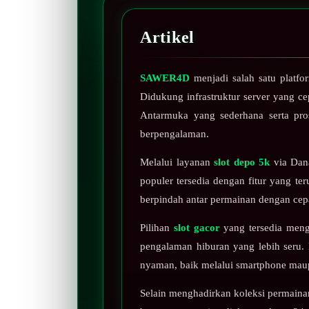
Artikel
SAWER4D
menjadi salah satu platfo
Didukung infrastruktur server yang c
Antarmuka yang sederhana serta pr
berpengalaman.
Melalui layanan
slot depo 5k
via Dan
populer tersedia dengan fitur yang te
berpindah antar permainan dengan cepat
Pilihan
slot gacor
yang tersedia meng
pengalaman hiburan yang lebih seru. 
nyaman, baik melalui smartphone mau
Selain menghadirkan koleksi permaina