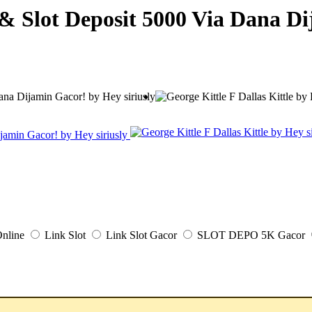
 Slot Deposit 5000 Via Dana Di
Online
Link Slot
Link Slot Gacor
SLOT DEPO 5K Gacor