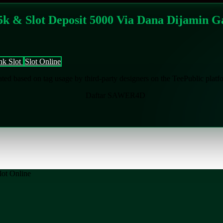
k & Slot Deposit 5000 Via Dana Dijamin G
nk Slot
Slot Online
ted based on tag usage by third-party designers on the TeePublic platf