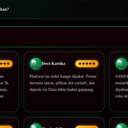
akan?
★★★
Dewi Kartika
★★★★★
ne
Platform ini stabil banget dipakai. Proses
SAWER4
ai 5k.
bermain lancar, pilihan slot variatif, dan
menarik
aman,
deposit via Dana bikin makin gampang.
dipaham
ran
coba sl