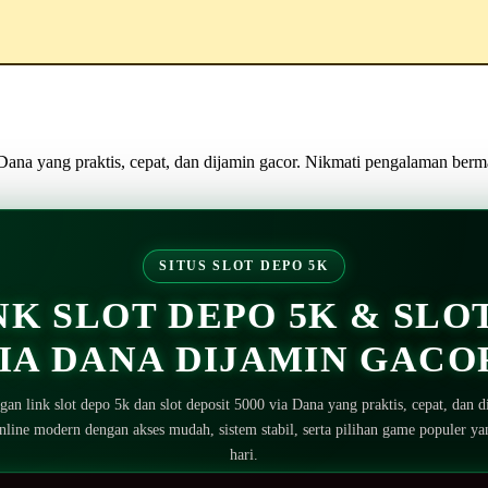
na yang praktis, cepat, dan dijamin gacor. Nikmati pengalaman bermai
SITUS SLOT DEPO 5K
NK SLOT DEPO 5K & SLOT
IA DANA DIJAMIN GACO
 link slot depo 5k dan slot deposit 5000 via Dana yang praktis, cepat, dan d
line modern dengan akses mudah, sistem stabil, serta pilihan game populer yang
hari.