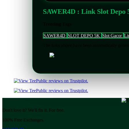
SAWER4D : Link Slot Depo 5
Trending Tags
SAWER4D
SLOT DEPO 5K
Slot Gacor
Li
The links above have been automatically genera
Don't love it? We'll fix it. For free.
100% Free Exchanges.