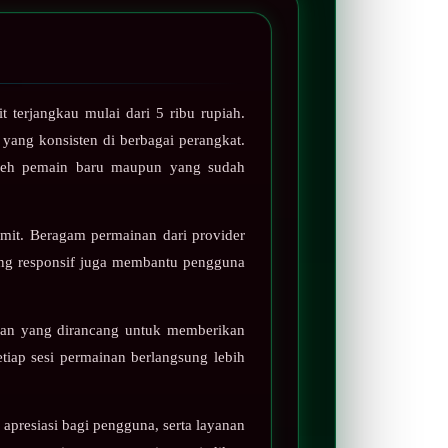
terjangkau mulai dari 5 ribu rupiah.
yang konsisten di berbagai perangkat.
oleh pemain baru maupun yang sudah
it. Beragam permainan dari provider
 yang responsif juga membantu pengguna
inan yang dirancang untuk memberikan
tiap sesi permainan berlangsung lebih
presiasi bagi pengguna, serta layanan