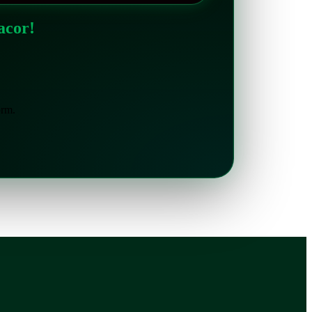
acor!
orm.