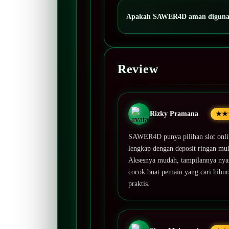
Apakah SAWER4D aman digun
Review
Rizky Pramana
★★
SAWER4D punya pilihan slot onli
lengkap dengan deposit ringan mul
Aksesnya mudah, tampilannya ny
cocok buat pemain yang cari hibu
praktis.