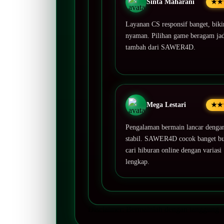
Sinta Maharani
★★
Layanan CS responsif banget, biki
nyaman. Pilihan game beragam jadi
tambah dari SAWER4D.
Mega Lestari
★★
Pengalaman bermain lancar dengan
stabil. SAWER4D cocok banget bu
cari hiburan online dengan variasi
lengkap.
Disclaimer: Bermainlah dengan tanggung 