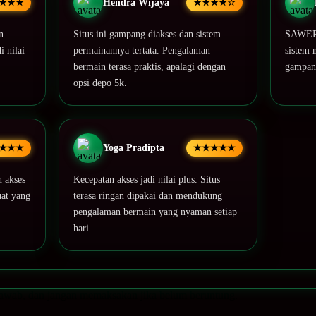
★★★
Hendra Wijaya
★★★★☆
n
Situs ini gampang diakses dan sistem
SAWER4
 nilai
permainannya tertata. Pengalaman
sistem 
bermain terasa praktis, apalagi dengan
gampang
opsi depo 5k.
★★★
Yoga Pradipta
★★★★★
 akses
Kecepatan akses jadi nilai plus. Situs
at yang
terasa ringan dipakai dan mendukung
pengalaman bermain yang nyaman setiap
hari.
jawab, dan jangan memaksakan jika belum beruntung.