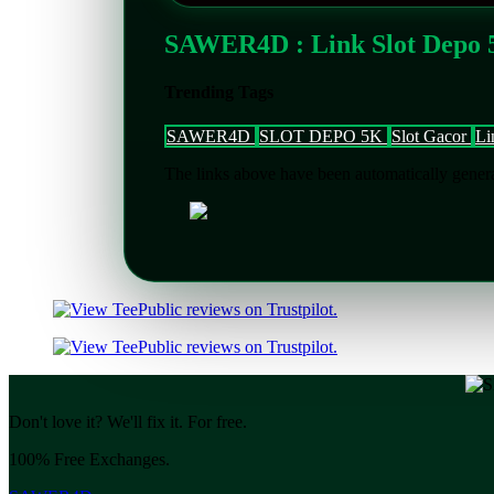
SAWER4D : Link Slot Depo 5
Trending Tags
SAWER4D
SLOT DEPO 5K
Slot Gacor
Li
The links above have been automatically genera
Don't love it? We'll fix it. For free.
100% Free Exchanges.