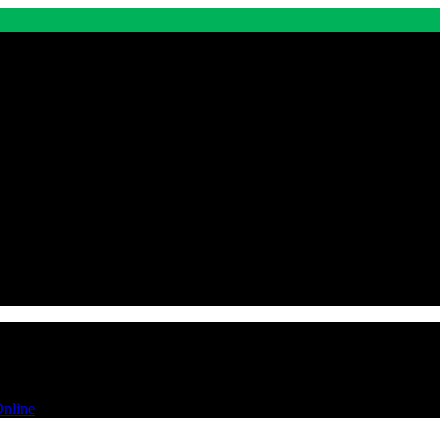
Online