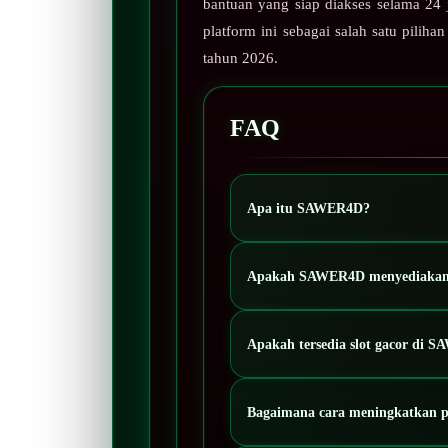
bantuan yang siap diakses selama 24 
platform ini sebagai salah satu pili
tahun 2026.
FAQ
Apa itu SAWER4D?
Apakah SAWER4D menyediakan s
Apakah tersedia slot gacor di 
Bagaimana cara meningkatkan 