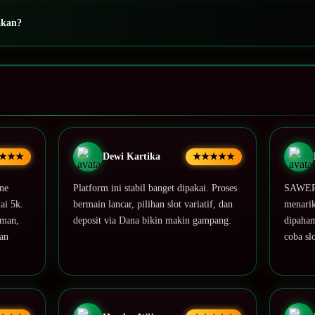
akan?
★★★
Dewi Kartika
★★★★★
ne
Platform ini stabil banget dipakai. Proses
SAWER4
ai 5k.
bermain lancar, pilihan slot variatif, dan
menarik
aman,
deposit via Dana bikin makin gampang.
dipaham
ran
coba sl